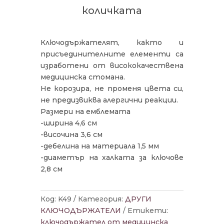
ДЕЙВИДСЪН
количката
Ключодържателят, както и
присъединителните елементи са
изработени от висококачествена
медицинска стомана.
Не корозира, не променя цвета си,
не предизвиква алергични реакции.
Размери на емблемата
-ширина 4,6 см
-височина 3,6 см
-дебелина на материала 1,5 мм
-диаметър на халката за ключове
2,8 см
Код:
K49
Категория:
ДРУГИ
КЛЮЧОДЪРЖАТЕЛИ
Етикети:
ключодържател от медицинска