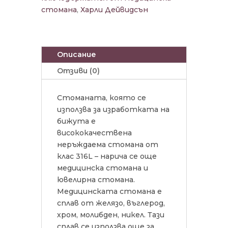
стомана
,
Харли Дейвидсън
Описание
Отзиви (0)
Стоманата, която се
използва за изработката на
бижута е
висококачествена
неръждаема стомана от
клас 316L – нарича се още
медицинска стомана и
ювелирна стомана.
Медицинската стомана е
сплав от желязо, въглерод,
хром, молибден, никел. Тази
сплав се използва още за