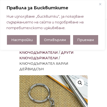
Правила за Бисквитките
Ние използваме „бисквитки“, за показване
съдържанието на сайта и подобряване на
потребителското изживяване.
Настройки
Отхвърлям
Приемам
Начална страница
/
КЛЮЧОДЪРЖАТЕЛИ
/
ДРУГИ
КЛЮЧОДЪРЖАТЕЛИ
/
КЛЮЧОДЪРЖАТЕЛ ХАРЛИ
ДЕЙВИДСЪН