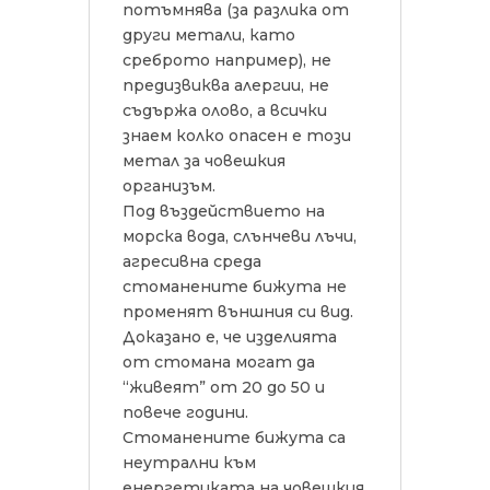
потъмнява (за разлика от
други метали, като
среброто например), не
предизвиква алергии, не
съдържа олово, а всички
знаем колко опасен е този
метал за човешкия
организъм.
Под въздействието на
морска вода, слънчеви лъчи,
агресивна среда
стоманените бижута не
променят външния си вид.
Доказано е, че изделията
от стомана могат да
“живеят” от 20 до 50 и
повече години.
Стоманените бижута са
неутрални към
енергетиката на човешкия