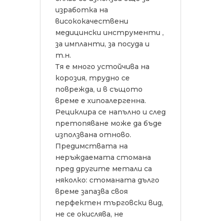
изработка на
висококачествени
медицински инструменти ,
за импланти, за посуда и
т.н.
Тя е много устойчива на
корозия, трудно се
поврежда, и в същото
време е хипоалергенна.
Рециклира се напълно и след
претопяване може да бъде
използвана отново.
Предимствата на
неръждаемата стомана
пред другите метали са
няколко: стоманата дълго
време запазва своя
перфектен търговски вид,
не се окислява, не