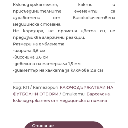
Ключодържателят, както и
присъединителните елементи са
изработени от висококачествена
медицинска стомана.
Не корозира, не променя цвета си, не
предизвиква алергични реакции.
Размери на емблемата
-ширина 3,6 см
-височина 3,6 см
-дебелина на материала 1,5 мм
-диаметър на халката за ключове 2,8 см
Код:
K11
Категория:
КЛЮЧОДЪРЖАТЕЛИ НА
ФУТБОЛНИ ОТБОРИ
Етикети:
Барселона
,
ключодържател от медицинска стомана
Описание