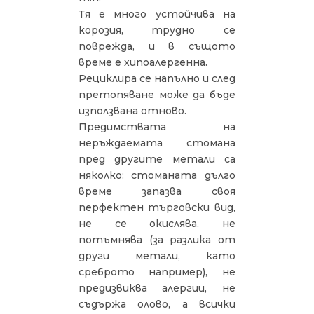
Тя е много устойчива на
корозия, трудно се
поврежда, и в същото
време е хипоалергенна.
Рециклира се напълно и след
претопяване може да бъде
използвана отново.
Предимствата на
неръждаемата стомана
пред другите метали са
няколко: стоманата дълго
време запазва своя
перфектен търговски вид,
не се окислява, не
потъмнява (за разлика от
други метали, като
среброто например), не
предизвиква алергии, не
съдържа олово, а всички