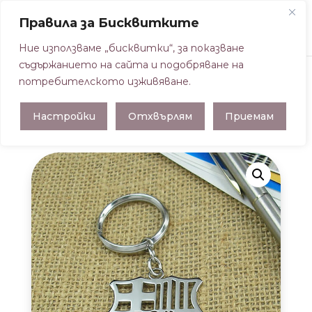
Правила за Бисквитките
Ние използваме „бисквитки“, за показване
съдържанието на сайта и подобряване на
потребителското изживяване.
Начална страница
/
КЛЮЧОДЪРЖАТЕЛИ
/
Настройки
Отхвърлям
Приемам
КЛЮЧОДЪРЖАТЕЛИ НА ФУТБОЛНИ ОТБОРИ
/ КЛЮЧОДЪРЖАТЕЛ БАРСЕЛОНА