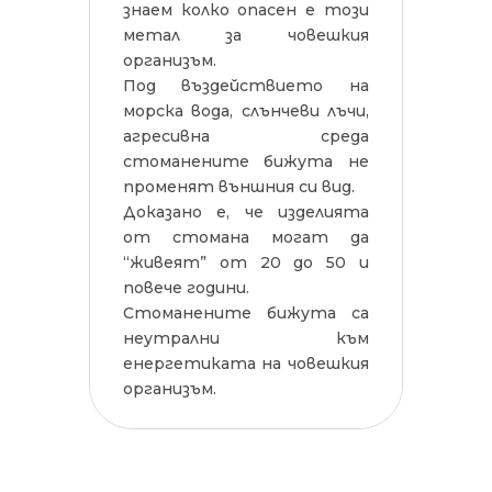
знаем колко опасен е този
метал за човешкия
организъм.
Под въздействието на
морска вода, слънчеви лъчи,
агресивна среда
стоманените бижута не
променят външния си вид.
Доказано е, че изделията
от стомана могат да
“живеят” от 20 до 50 и
повече години.
Стоманените бижута са
неутрални към
енергетиката на човешкия
организъм.