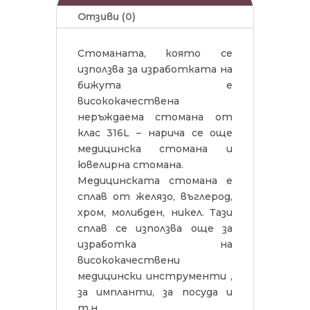
Отзиви (0)
Стоманата, която се
използва за изработката на
бижута е
висококачествена
неръждаема стомана от
клас 316L – нарича се още
медицинска стомана и
ювелирна стомана.
Медицинската стомана е
сплав от желязо, въглерод,
хром, молибден, никел. Тази
сплав се използва още за
изработка на
висококачествени
медицински инструменти ,
за импланти, за посуда и
т.н.