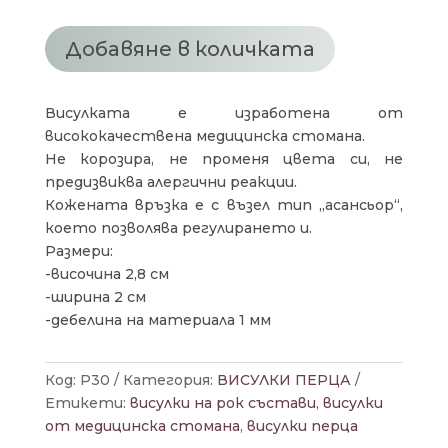
ПЕРЦЕ
TWISTED
Добавяне в количката
SISTER
Висулката е изработена от
висококачествена медицинска стомана.
Не корозира, не променя цвета си, не
предизвиква алергични реакции.
Кожената връзка е с възел тип „асансьор“,
което позволява регулирането и.
Размери:
-височина 2,8 см
-ширина 2 см
-дебелина на материала 1 мм
Код:
P30
Категория:
ВИСУЛКИ ПЕРЦА
Етикети:
висулки на рок състави
,
висулки
от медицинска стомана
,
висулки перца