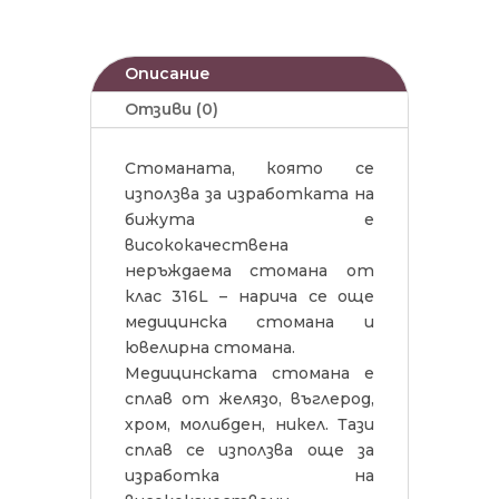
Описание
Отзиви (0)
Стоманата, която се
използва за изработката на
бижута е
висококачествена
неръждаема стомана от
клас 316L – нарича се още
медицинска стомана и
ювелирна стомана.
Медицинската стомана е
сплав от желязо, въглерод,
хром, молибден, никел. Тази
сплав се използва още за
изработка на