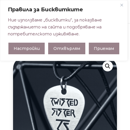
Правила за Бисквитките
Ние използваме „бисквитки“, за показване
съдържанието на сайта и подобряване на
потребителското изживяване.
Начална страница
/
ВИСУЛКИ ПЕРЦА
/
Настройки
Отхвърлям
Приемам
ВИСУЛКА ПЕРЦЕ TWISTED SISTER