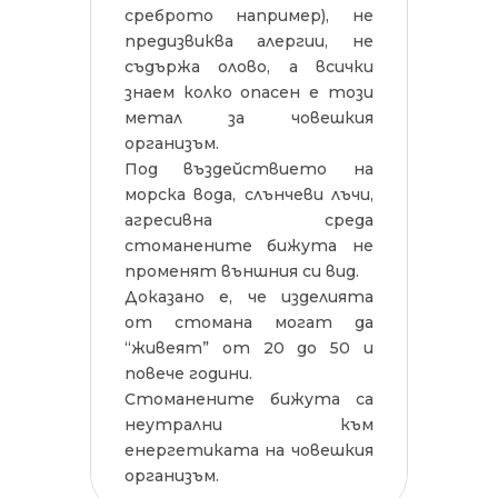
среброто например), не
предизвиква алергии, не
съдържа олово, а всички
знаем колко опасен е този
метал за човешкия
организъм.
Под въздействието на
морска вода, слънчеви лъчи,
агресивна среда
стоманените бижута не
променят външния си вид.
Доказано е, че изделията
от стомана могат да
“живеят” от 20 до 50 и
повече години.
Стоманените бижута са
неутрални към
енергетиката на човешкия
организъм.