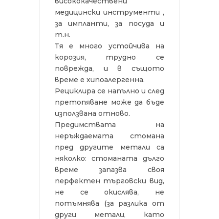
висококачествени
медицински инструменти ,
за импланти, за посуда и
т.н.
Тя е много устойчива на
корозия, трудно се
поврежда, и в същото
време е хипоалергенна.
Рециклира се напълно и след
претопяване може да бъде
използвана отново.
Предимствата на
неръждаемата стомана
пред другите метали са
няколко: стоманата дълго
време запазва своя
перфектен търговски вид,
не се окислява, не
потъмнява (за разлика от
други метали, като