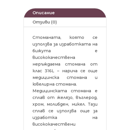
Описание
Отзиви (0)
Стоманата, която се
използва за изработката на
бижута е
висококачествена
неръждаема стомана от
клас 316L – нарича се още
медицинска стомана и
ювелирна стомана.
Медицинската стомана е
сплав от желязо, въглерод,
хром, молибден, никел. Тази
сплав се използва още за
изработка на
висококачествени