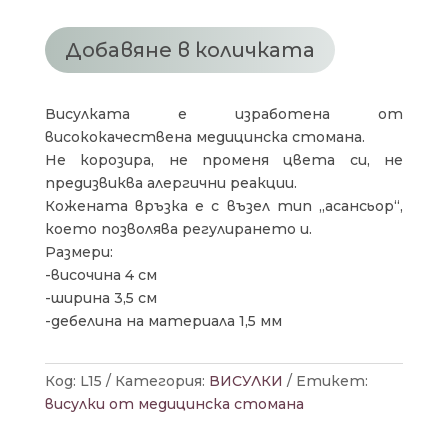
ВИСУЛКА
СЛЪНЦЕ
Добавяне в количката
Висулката е изработена от
висококачествена медицинска стомана.
Не корозира, не променя цвета си, не
предизвиква алергични реакции.
Кожената връзка е с възел тип „асансьор“,
което позволява регулирането и.
Размери:
-височина 4 см
-ширина 3,5 см
-дебелина на материала 1,5 мм
Код:
L15
Категория:
ВИСУЛКИ
Етикет:
висулки от медицинска стомана