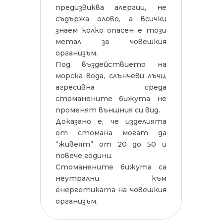
предизвиква алергии, не
съдържа олово, а всички
знаем колко опасен е този
метал за човешкия
организъм.
Под въздействието на
морска вода, слънчеви лъчи,
агресивна среда
стоманените бижута не
променят външния си вид.
Доказано е, че изделията
от стомана могат да
“живеят” от 20 до 50 и
повече години.
Стоманените бижута са
неутрални към
енергетиката на човешкия
организъм.