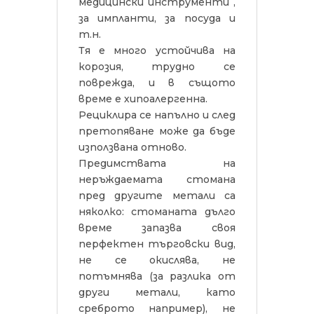
медицински инструменти ,
за импланти, за посуда и
т.н.
Тя е много устойчива на
корозия, трудно се
поврежда, и в същото
време е хипоалергенна.
Рециклира се напълно и след
претопяване може да бъде
използвана отново.
Предимствата на
неръждаемата стомана
пред другите метали са
няколко: стоманата дълго
време запазва своя
перфектен търговски вид,
не се окислява, не
потъмнява (за разлика от
други метали, като
среброто например), не