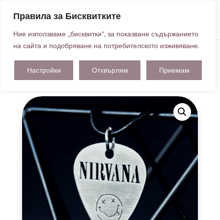
Правила за Бисквитките
Ние използваме „бисквитки“, за показване съдържанието
на сайта и подобряване на потребителското изживяване.
Настройки
Отхвърлям
Приемам
Начална страница
/
ВИСУЛКИ ПЕРЦА
/ ВИСУЛКА
ПЕРЦЕ NIRVANA