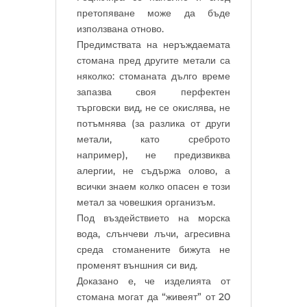
претопяване може да бъде
използвана отново.
Предимствата на неръждаемата
стомана пред другите метали са
няколко: стоманата дълго време
запазва своя перфектен
търговски вид, не се окислява, не
потъмнява (за разлика от други
метали, като среброто
например), не предизвиква
алергии, не съдържа олово, а
всички знаем колко опасен е този
метал за човешкия организъм.
Под въздействието на морска
вода, слънчеви лъчи, агресивна
среда стоманените бижута не
променят външния си вид.
Доказано е, че изделията от
стомана могат да “живеят” от 20