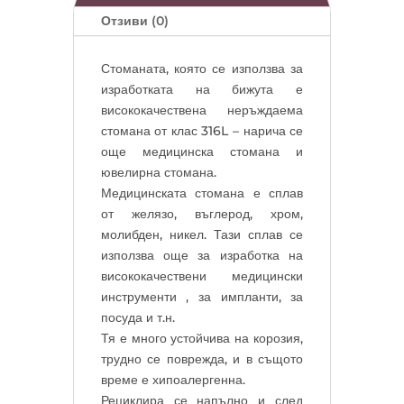
Отзиви (0)
Стоманата, която се използва за
изработката на бижута е
висококачествена неръждаема
стомана от клас 316L – нарича се
още медицинска стомана и
ювелирна стомана.
Медицинската стомана е сплав
от желязо, въглерод, хром,
молибден, никел. Тази сплав се
използва още за изработка на
висококачествени медицински
инструменти , за импланти, за
посуда и т.н.
Тя е много устойчива на корозия,
трудно се поврежда, и в същото
време е хипоалергенна.
Рециклира се напълно и след