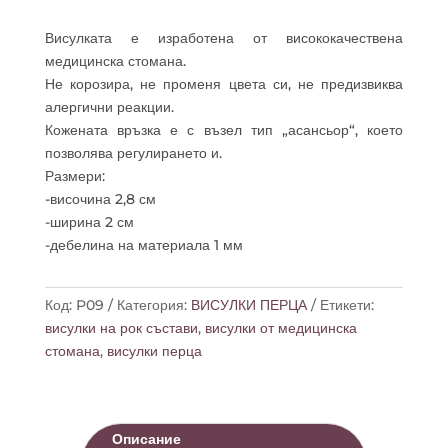
ПЕРЦЕ
NIRVANA
Висулката е изработена от висококачествена
медицинска стомана.
Не корозира, не променя цвета си, не предизвиква
алергични реакции.
Кожената връзка е с възел тип „асансьор“, което
позволява регулирането и.
Размери:
-височина 2,8 см
-ширина 2 см
-дебелина на материала 1 мм
Код:
P09
Категория:
ВИСУЛКИ ПЕРЦА
Етикети:
висулки на рок състави
,
висулки от медицинска
стомана
,
висулки перца
Описание