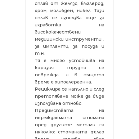
сплав от желязо, въглерод,
хром, молибден, никел. Тази
сплав се използва още за
изработка на
висококачествени
медицински инструменти ,
за импланти, за посуда и
т.н.
Тя е много устойчива на
корозия, трудно се
поврежда, и в същото
време е хипоалергенна.
Рециклира се напълно и след
претопяване може да бъде
използвана отново.
Предимствата на
неръждаемата стомана
пред другите метали са
няколко: стоманата дълго