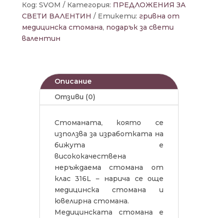
Код:
SVOM
Категория:
ПРЕДЛОЖЕНИЯ ЗА
СВЕТИ ВАЛЕНТИН
Етикети:
гривна от
медицинска стомана
,
подарък за свети
валентин
Описание
Отзиви (0)
Стоманата, която се
използва за изработката на
бижута е
висококачествена
неръждаема стомана от
клас 316L – нарича се още
медицинска стомана и
ювелирна стомана.
Медицинската стомана е