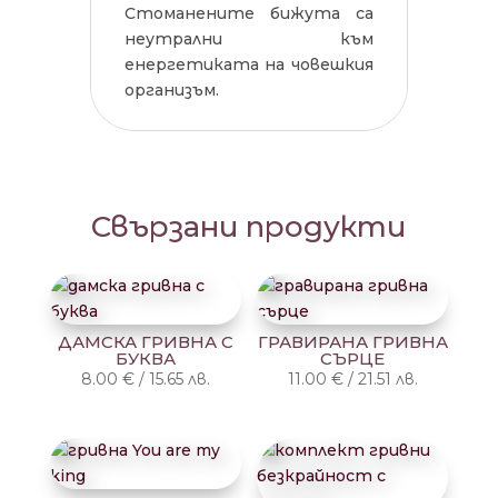
Стоманените бижута са
неутрални към
енергетиката на човешкия
организъм.
Свързани продукти
ДАМСКА ГРИВНА С
ГРАВИРАНА ГРИВНА
БУКВА
СЪРЦЕ
8.00
€
/
15.65
лв.
11.00
€
/
21.51
лв.