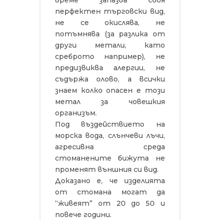
време запазва своя
перфектен търговски вид,
не се окислява, не
потъмнява (за разлика от
други метали, като
среброто например), не
предизвиква алергии, не
съдържа олово, а всички
знаем колко опасен е този
метал за човешкия
организъм.
Под въздействието на
морска вода, слънчеви лъчи,
агресивна среда
стоманените бижута не
променят външния си вид.
Доказано е, че изделията
от стомана могат да
“живеят” от 20 до 50 и
повече години.