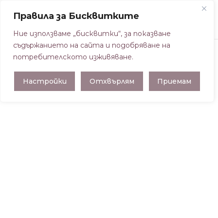
Правила за Бисквитките
Ние използваме „бисквитки“, за показване
съдържанието на сайта и подобряване на
потребителското изживяване.
Начална страница
/
ПРЕДЛОЖЕНИЯ ЗА
Настройки
Отхвърлям
Приемам
СВЕТИ ВАЛЕНТИН
/ МЪЖКА ГРИВНА
ОБИЧАМ ТЕ