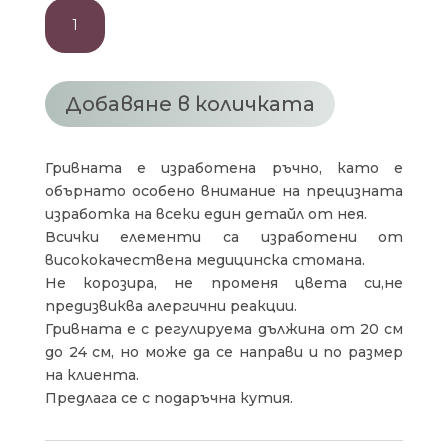
количество
за
МЪЖКА
ГРИВНА
ОБИЧАМ
Добавяне в количката
ТЕ
Гривната е изработена ръчно, като е
обърнато особено внимание на прецизната
изработка на всеки един детайл от нея.
Всички елементи са изработени от
висококачествена медицинска стомана.
Не корозира, не променя цвета си,не
предизвиква алергични реакции.
Гривната е с регулируема дължина от 20 см
до 24 см, но може да се направи и по размер
на клиента.
Предлага се с подаръчна кутия.