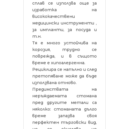
сплав се използва още за
изработка на
висококачествени
медицински инструменти ,
за импланти, за посуда и
т.н.
Тя е много устойчива на
корозия, трудно се
поврежда, и в същото
време е хипоалергенна.
Рециклира се напълно и след
претопяване може да бъде
използвана отново.
Предимствата на
неръждаемата стомана
пред другите метали са
няколко: стоманата дълго
време запазва своя
перфектен търговски вид,