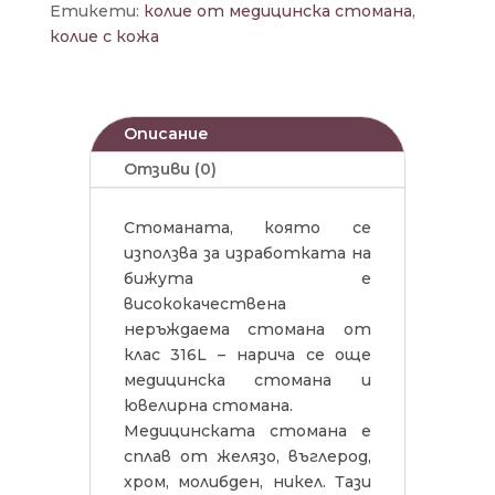
Етикети:
колие от медицинска стомана
,
колие с кожа
Описание
Отзиви (0)
Стоманата, която се
използва за изработката на
бижута е
висококачествена
неръждаема стомана от
клас 316L – нарича се още
медицинска стомана и
ювелирна стомана.
Медицинската стомана е
сплав от желязо, въглерод,
хром, молибден, никел. Тази