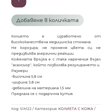
за
КОЛИЕ
ПЕПЕРУДА
С
Добавяне в количката
КОЖА
Колието е изработено от
висококачествена медицинска стомана.
Не корозира, не променя цвета си, не
предизвиква алергични реакции.
Кожената връзка е с така наречения възел
“асансьор“, който позволява регулирането и.
Размери:
-височина 5,8 см
-ширина 3,8 см
-дебелина на материала 1,5 мм
Предлага се с подаръчна кутия.
Код:
SIM22
Категория:
КОЛИЕТА С КОЖА