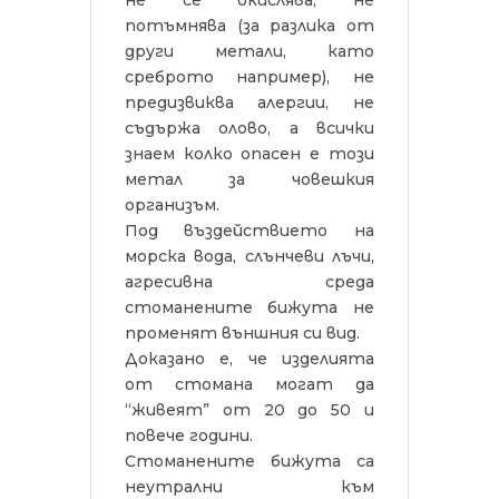
не се окислява, не
потъмнява (за разлика от
други метали, като
среброто например), не
предизвиква алергии, не
съдържа олово, а всички
знаем колко опасен е този
метал за човешкия
организъм.
Под въздействието на
морска вода, слънчеви лъчи,
агресивна среда
стоманените бижута не
променят външния си вид.
Доказано е, че изделията
от стомана могат да
“живеят” от 20 до 50 и
повече години.
Стоманените бижута са
неутрални към