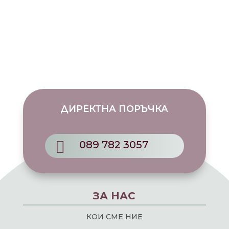
21.00 €
/
41.07
лв.
through
26.00 €
/
50.85
лв.
ДИРЕКТНА ПОРЪЧКА

089 782 3057
ЗА НАС
КОИ СМЕ НИЕ