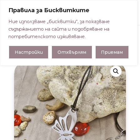
Правила за Бисквитките
Ние използваме „бисквитки“, за показване
съдържанието на сайта и подобряване на
потребителското изживяване.
Начална страница
/
КОЛИЕТА С КОЖА
/
Настройки
Отхвърлям
Приемам
КОЛИЕ ПЕПЕРУДА С КОЖА