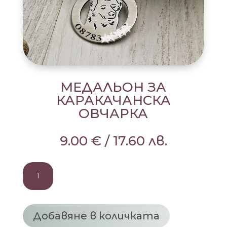
МЕДАЛЬОН ЗА
КАРАКАЧАНСКА
ОВЧАРКА
9.00
€
/
17.60
лв.
количество
за
МЕДАЛЬОН
ЗА
КАРАКАЧАНСКА
Добавяне в количката
ОВЧАРКА