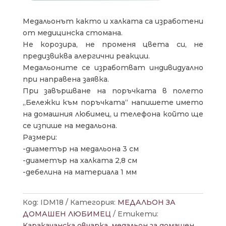
Медальонът както и халката са изработени
от медицинска стомана.
Не корозира, не променя цвета си, не
предизвиква алергични реакции.
Медальоните се изработват индивидуално
при направена заявка.
При завършване на поръчката в полето
„Бележки към поръчката“ напишете името
на домашния любимец, и телефона който ще
се изпише на медальона.
Размери:
-диаметър на медальона 3 см
-диаметър на халката 2,8 см
-дебелина на материала 1 мм
Код:
IDM18
Категория:
МЕДАЛЬОН ЗА
ДОМАШЕН ЛЮБИМЕЦ
Етикети:
Каракачанска овчарка
,
медальон за домашен