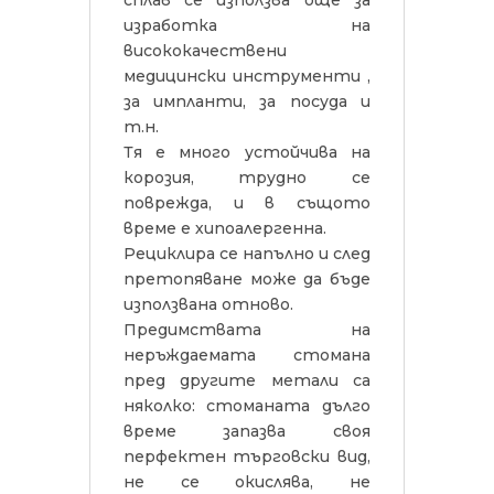
сплав се използва още за
изработка на
висококачествени
медицински инструменти ,
за импланти, за посуда и
т.н.
Тя е много устойчива на
корозия, трудно се
поврежда, и в същото
време е хипоалергенна.
Рециклира се напълно и след
претопяване може да бъде
използвана отново.
Предимствата на
неръждаемата стомана
пред другите метали са
няколко: стоманата дълго
време запазва своя
перфектен търговски вид,
не се окислява, не