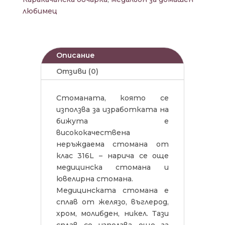
любимец
Описание
Отзиви (0)
Стоманата, която се
използва за изработката на
бижута е
висококачествена
неръждаема стомана от
клас 316L – нарича се още
медицинска стомана и
ювелирна стомана.
Медицинската стомана е
сплав от желязо, въглерод,
хром, молибден, никел. Тази