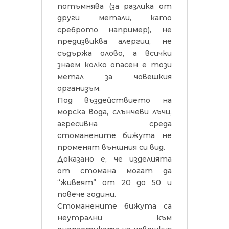
потъмнява (за разлика от
други метали, като
среброто например), не
предизвиква алергии, не
съдържа олово, а всички
знаем колко опасен е този
метал за човешкия
организъм.
Под въздействието на
морска вода, слънчеви лъчи,
агресивна среда
стоманените бижута не
променят външния си вид.
Доказано е, че изделията
от стомана могат да
“живеят” от 20 до 50 и
повече години.
Стоманените бижута са
неутрални към