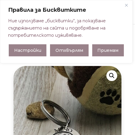
Правила за Бисквитките
Ние използваме „бисквитки“, за показване
съдържанието на сайта и подобряване на
потребителското изживяване.
Начална страница
/
МЕДАЛЬОН ЗА
Настройки
Отхвърлям
Приемам
ДОМАШЕН ЛЮБИМЕЦ
/ МЕДАЛЬОН ЗА
КАРАКАЧАНСКА ОВЧАРКА