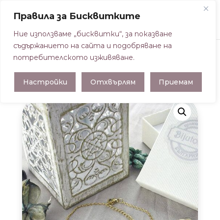
Правила за Бисквитките
Ние използваме „бисквитки“, за показване
съдържанието на сайта и подобряване на
потребителското изживяване.
Начална страница
/
БИЖУТА В ЗЛАТИСТ
Настройки
Отхвърлям
Приемам
ЦВЯТ
/ ГРИВНА ПЛОЧКА В ЗЛАТИСТ ЦВЯТ