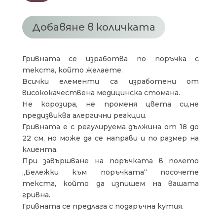
ГРИВНА
ПЛОЧКА
В
Добавяне в количката
ЗЛАТИСТ
ЦВЯТ
Гривната се изработва по поръчка с
текста, който желаете.
Всички елементи са изработени от
висококачествена медицинска стомана.
Не корозира, не променя цвета си,не
предизвиква алергични реакции.
Гривната е с регулируема дължина от 18 до
22 см, но може да се направи и по размер на
клиента.
При завършване на поръчката в полето
„Бележки към поръчката“ посочете
текста, който да изпишем на вашата
гривна.
Гривната се предлага с подаръчна кутия.