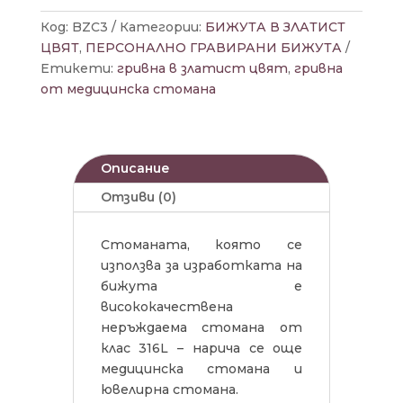
Код:
BZC3
Категории:
БИЖУТА В ЗЛАТИСТ
ЦВЯТ
,
ПЕРСОНАЛНО ГРАВИРАНИ БИЖУТА
Етикети:
гривна в златист цвят
,
гривна
от медицинска стомана
Описание
Отзиви (0)
Стоманата, която се
използва за изработката на
бижута е
висококачествена
неръждаема стомана от
клас 316L – нарича се още
медицинска стомана и
ювелирна стомана.