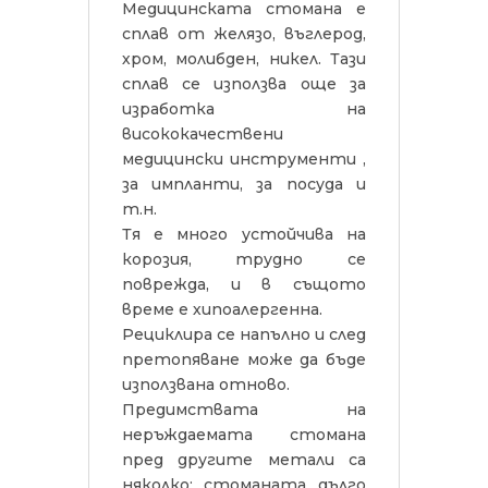
Медицинската стомана е
сплав от желязо, въглерод,
хром, молибден, никел. Тази
сплав се използва още за
изработка на
висококачествени
медицински инструменти ,
за импланти, за посуда и
т.н.
Тя е много устойчива на
корозия, трудно се
поврежда, и в същото
време е хипоалергенна.
Рециклира се напълно и след
претопяване може да бъде
използвана отново.
Предимствата на
неръждаемата стомана
пред другите метали са
няколко: стоманата дълго