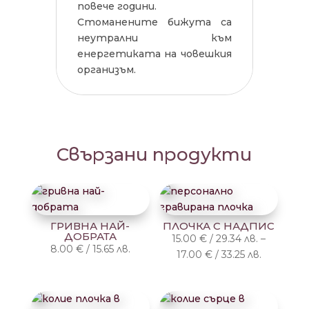
повече години.
Стоманените бижута са
неутрални към
енергетиката на човешкия
организъм.
Свързани продукти
ГРИВНА НАЙ-
ПЛОЧКА С НАДПИС
ДОБРАТА
15.00
€
/
29.34
лв.
–
8.00
€
/
15.65
лв.
Price
17.00
€
/
33.25
лв.
range:
15.00 €
/