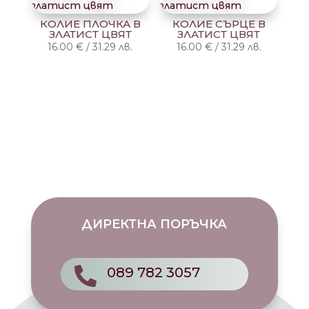
29.34
КОЛИЕ ПЛОЧКА В
КОЛИЕ СЪРЦЕ В
лв.
ЗЛАТИСТ ЦВЯТ
ЗЛАТИСТ ЦВЯТ
through
16.00
€
/
31.29
лв.
16.00
€
/
31.29
лв.
17.00 €
/
33.25
лв.
ДИРЕКТНА ПОРЪЧКА
089 782 3057
