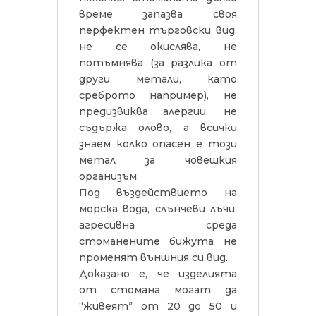
време запазва своя
перфектен търговски вид,
не се окислява, не
потъмнява (за разлика от
други метали, като
среброто например), не
предизвиква алергии, не
съдържа олово, а всички
знаем колко опасен е този
метал за човешкия
организъм.
Под въздействието на
морска вода, слънчеви лъчи,
агресивна среда
стоманените бижута не
променят външния си вид.
Доказано е, че изделията
от стомана могат да
“живеят” от 20 до 50 и