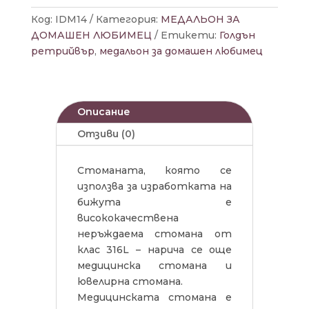
Код:
IDM14
Категория:
МЕДАЛЬОН ЗА
ДОМАШЕН ЛЮБИМЕЦ
Етикети:
Голдън
ретрийвър
,
медальон за домашен любимец
Описание
Отзиви (0)
Стоманата, която се
използва за изработката на
бижута е
висококачествена
неръждаема стомана от
клас 316L – нарича се още
медицинска стомана и
ювелирна стомана.
Медицинската стомана е