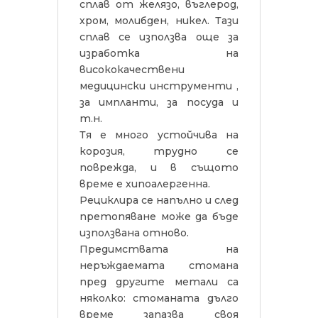
сплав от желязо, въглерод,
хром, молибден, никел. Тази
сплав се използва още за
изработка на
висококачествени
медицински инструменти ,
за импланти, за посуда и
т.н.
Тя е много устойчива на
корозия, трудно се
поврежда, и в същото
време е хипоалергенна.
Рециклира се напълно и след
претопяване може да бъде
използвана отново.
Предимствата на
неръждаемата стомана
пред другите метали са
няколко: стоманата дълго
време запазва своя