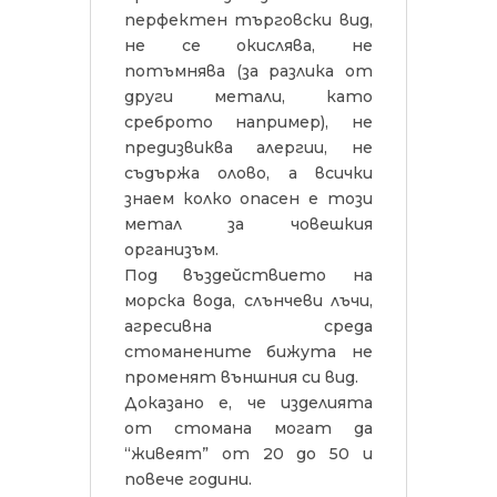
перфектен търговски вид,
не се окислява, не
потъмнява (за разлика от
други метали, като
среброто например), не
предизвиква алергии, не
съдържа олово, а всички
знаем колко опасен е този
метал за човешкия
организъм.
Под въздействието на
морска вода, слънчеви лъчи,
агресивна среда
стоманените бижута не
променят външния си вид.
Доказано е, че изделията
от стомана могат да
“живеят” от 20 до 50 и
повече години.