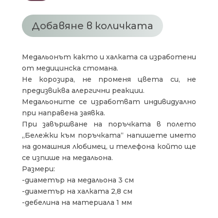
МЕДАЛЬОН
ЗА
ГОЛДЪН
Добавяне в количката
РЕТРИЙВЪР
Медальонът както и халката са изработени
от медицинска стомана.
Не корозира, не променя цвета си, не
предизвиква алергични реакции.
Медальоните се изработват индивидуално
при направена заявка.
При завършване на поръчката в полето
„Бележки към поръчката“ напишете името
на домашния любимец, и телефона който ще
се изпише на медальона.
Размери:
-диаметър на медальона 3 см
-диаметър на халката 2,8 см
-дебелина на материала 1 мм