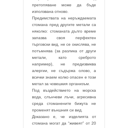
претопяване може да бъде
използвана отново.
Предимствата на неръждаемата
стомана пред другите метали са
няколко: стоманата дълго време
запазва своя перфектен
търговски вид, не се окислява, не
потъмнява (за разлика от други
метали, като среброто
например), не предизвиква
алергии, не съдържа олово, а
всички знаем колко опасен е този
метал за човешкия организъм.
Под въздействието на морска
вода, слънчеви лъчи, агресивна
среда стоманените бижута не
променят външния си вид.
Доказано е, че изделията от
стомана могат да “живеят” от 20