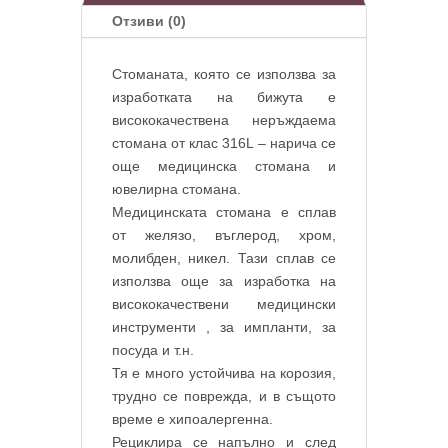
Отзиви (0)
Стоманата, която се използва за
изработката на бижута е
висококачествена неръждаема
стомана от клас 316L – нарича се
още медицинска стомана и
ювелирна стомана.
Медицинската стомана е сплав
от желязо, въглерод, хром,
молибден, никел. Тази сплав се
използва още за изработка на
висококачествени медицински
инструменти , за импланти, за
посуда и т.н.
Тя е много устойчива на корозия,
трудно се поврежда, и в същото
време е хипоалергенна.
Рециклира се напълно и след