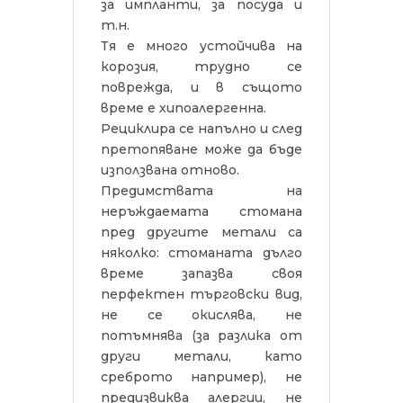
за импланти, за посуда и
т.н.
Тя е много устойчива на
корозия, трудно се
поврежда, и в същото
време е хипоалергенна.
Рециклира се напълно и след
претопяване може да бъде
използвана отново.
Предимствата на
неръждаемата стомана
пред другите метали са
няколко: стоманата дълго
време запазва своя
перфектен търговски вид,
не се окислява, не
потъмнява (за разлика от
други метали, като
среброто например), не
предизвиква алергии, не