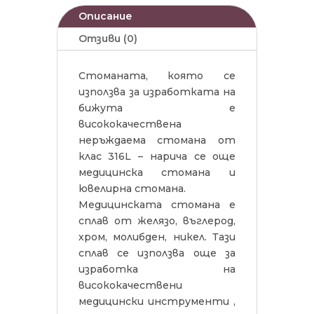
Описание
Отзиви (0)
Стоманата, която се
използва за изработката на
бижута е
висококачествена
неръждаема стомана от
клас 316L – нарича се още
медицинска стомана и
ювелирна стомана.
Медицинската стомана е
сплав от желязо, въглерод,
хром, молибден, никел. Тази
сплав се използва още за
изработка на
висококачествени
медицински инструменти ,