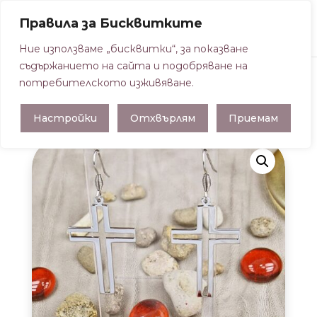
Правила за Бисквитките
Ние използваме „бисквитки“, за показване
съдържанието на сайта и подобряване на
потребителското изживяване.
Начална страница
/
ОБЕЦИ ОТ
Настройки
Отхвърлям
Приемам
МЕДИЦИНСКА СТОМАНА
/ ОБЕЦИ КРЪСТ