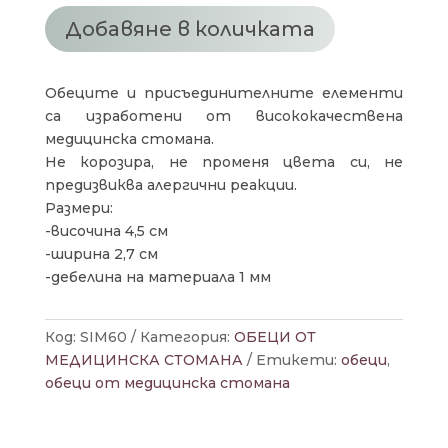
КРЪСТ
Добавяне в количката
Обеците и присъединителните елементи
са изработени от висококачествена
медицинска стомана.
Не корозира, не променя цвета си, не
предизвиква алергични реакции.
Размери:
-височина 4,5 см
-ширина 2,7 см
-дебелина на материала 1 мм
Код:
SIM60
Категория:
ОБЕЦИ ОТ
МЕДИЦИНСКА СТОМАНА
Етикети:
обеци
,
обеци от медицинска стомана