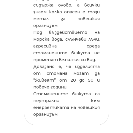
съдържа олово, а всички
знаем колко опасен е този
метал за човешкия
организъм.
Под въздействието на
морска вода, слънчеви лъчи,
агресивна среда
стоманените бижута не
променят външния си вид.
Доказано е, че изделията
от стомана могат да
“живеят” от 20 до 50 и
повече години.
Стоманените бижута са
неутрални към
енергетиката на човешкия
организъм.