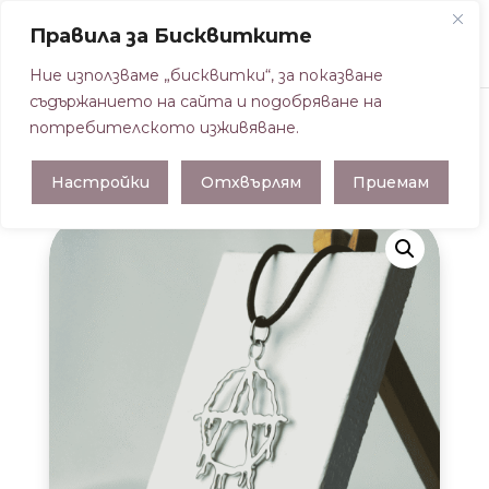
Правила за Бисквитките
Ние използваме „бисквитки“, за показване
съдържанието на сайта и подобряване на
потребителското изживяване.
Начална страница
/
ВИСУЛКИ
/ ВИСУЛКА
Настройки
Отхвърлям
Приемам
АНАРХИЯ