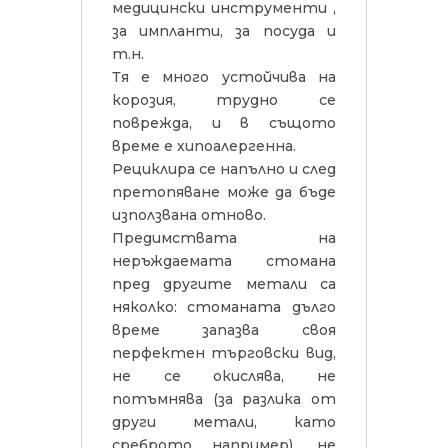
медицински инструменти ,
за импланти, за посуда и
т.н.
Тя е много устойчива на
корозия, трудно се
поврежда, и в същото
време е хипоалергенна.
Рециклира се напълно и след
претопяване може да бъде
използвана отново.
Предимствата на
неръждаемата стомана
пред другите метали са
няколко: стоманата дълго
време запазва своя
перфектен търговски вид,
не се окислява, не
потъмнява (за разлика от
други метали, като
среброто например), не