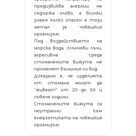
предизвиква алергии, не
съдържа олово, а всички
знаем колко опасен е този
метал за човешкия
организъм.
Под въздействието на
морска вода, слънчеви лъчи,
агресивна среда
стоманените бижута не
променят външния си вид.
Доказано е, че изделията
от стомана могат да
“живеят” от 20 до 50 и
повече години.
Стоманените бижута са
неутрални към
енергетиката на човешкия
организъм.