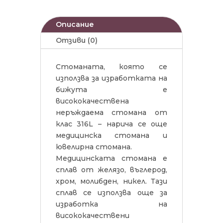
Описание
Отзиви (0)
Стоманата, която се
използва за изработката на
бижута е
висококачествена
неръждаема стомана от
клас 316L – нарича се още
медицинска стомана и
ювелирна стомана.
Медицинската стомана е
сплав от желязо, въглерод,
хром, молибден, никел. Тази
сплав се използва още за
изработка на
висококачествени