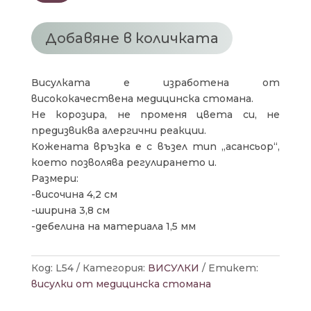
ВИСУЛКА
АНАРХИЯ
Добавяне в количката
Висулката е изработена от
висококачествена медицинска стомана.
Не корозира, не променя цвета си, не
предизвиква алергични реакции.
Кожената връзка е с възел тип „асансьор“,
което позволява регулирането и.
Размери:
-височина 4,2 см
-ширина 3,8 см
-дебелина на материала 1,5 мм
Код:
L54
Категория:
ВИСУЛКИ
Етикет:
висулки от медицинска стомана