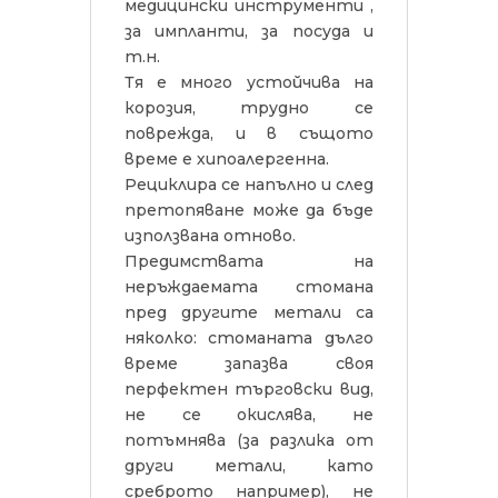
медицински инструменти ,
за импланти, за посуда и
т.н.
Тя е много устойчива на
корозия, трудно се
поврежда, и в същото
време е хипоалергенна.
Рециклира се напълно и след
претопяване може да бъде
използвана отново.
Предимствата на
неръждаемата стомана
пред другите метали са
няколко: стоманата дълго
време запазва своя
перфектен търговски вид,
не се окислява, не
потъмнява (за разлика от
други метали, като
среброто например), не