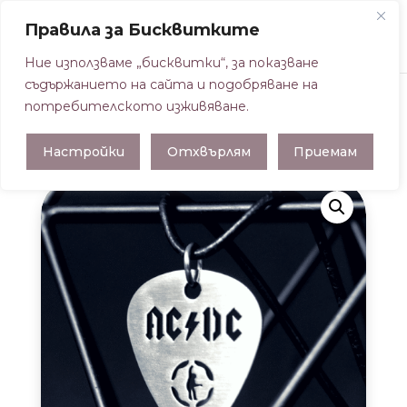
Правила за Бисквитките
Ние използваме „бисквитки“, за показване
съдържанието на сайта и подобряване на
потребителското изживяване.
Начална страница
/
ВИСУЛКИ ПЕРЦА
/
Настройки
Отхвърлям
Приемам
ВИСУЛКА ПЕРЦЕ AC_DC