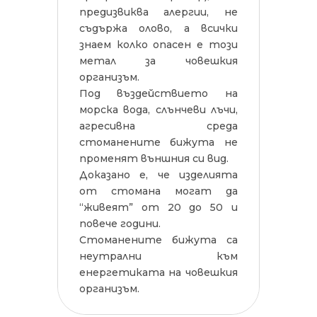
предизвиква алергии, не
съдържа олово, а всички
знаем колко опасен е този
метал за човешкия
организъм.
Под въздействието на
морска вода, слънчеви лъчи,
агресивна среда
стоманените бижута не
променят външния си вид.
Доказано е, че изделията
от стомана могат да
“живеят” от 20 до 50 и
повече години.
Стоманените бижута са
неутрални към
енергетиката на човешкия
организъм.