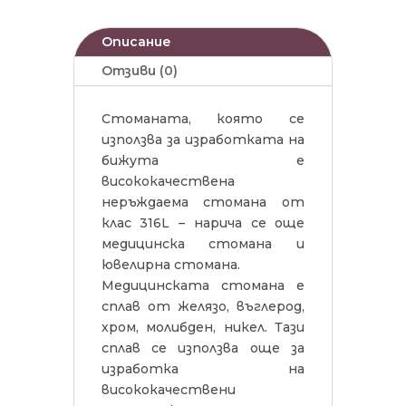
Описание
Отзиви (0)
Стоманата, която се
използва за изработката на
бижута е
висококачествена
неръждаема стомана от
клас 316L – нарича се още
медицинска стомана и
ювелирна стомана.
Медицинската стомана е
сплав от желязо, въглерод,
хром, молибден, никел. Тази
сплав се използва още за
изработка на
висококачествени