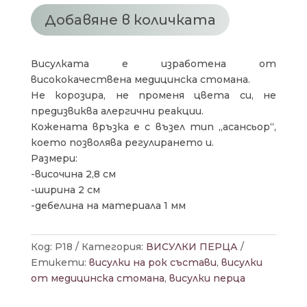
ПЕРЦЕ
AC_DC
Добавяне в количката
Висулката е изработена от
висококачествена медицинска стомана.
Не корозира, не променя цвета си, не
предизвиква алергични реакции.
Кожената връзка е с възел тип „асансьор“,
което позволява регулирането и.
Размери:
-височина 2,8 см
-ширина 2 см
-дебелина на материала 1 мм
Код:
P18
Категория:
ВИСУЛКИ ПЕРЦА
Етикети:
висулки на рок състави
,
висулки
от медицинска стомана
,
висулки перца