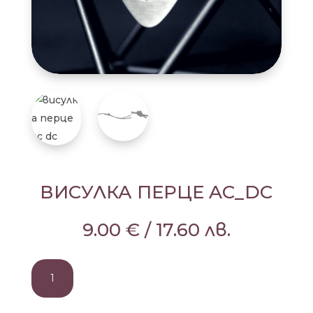
ВИСУЛКА ПЕРЦЕ AC_DC
9.00
€
/
17.60
лв.
количество
за
ВИСУЛКА