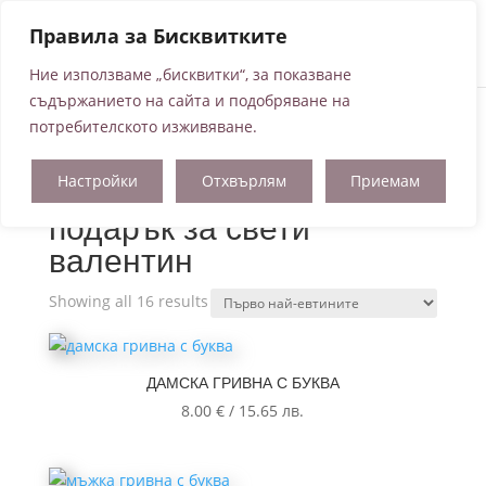
Правила за Бисквитките
Ние използваме „бисквитки“, за показване
съдържанието на сайта и подобряване на
потребителското изживяване.
Начало
/ Продукти с етикет „подарък за свети
Настройки
Отхвърлям
Приемам
валентин“
подарък за свети
валентин
Sorted
Showing all 16 results
by
price:
low
ДАМСКА ГРИВНА С БУКВА
to
8.00
€
/
15.65
лв.
high