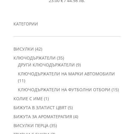
23.00
€
/
44.98
лв.
КАТЕГОРИИ
42
ВИСУЛКИ
42
продукта
35
КЛЮЧОДЪРЖАТЕЛИ
35
продукта
9
ДРУГИ КЛЮЧОДЪРЖАТЕЛИ
9
продукта
КЛЮЧОДЪРЖАТЕЛИ НА МАРКИ АВТОМОБИЛИ
11
11
продукта
15
КЛЮЧОДЪРЖАТЕЛИ НА ФУТБОЛНИ ОТБОРИ
15
продукт
1
КОЛИЕ С ИМЕ
1
продукт
5
БИЖУТА В ЗЛАТИСТ ЦВЯТ
5
продукта
4
БИЖУТА ЗА АРОМАТЕРАПИЯ
4
продукта
35
ВИСУЛКИ ПЕРЦА
35
продукта