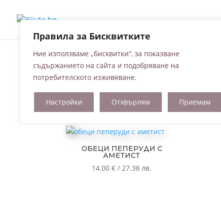
Правила за Бисквитките
Ние използваме „бисквитки“, за показване
съдържанието на сайта и подобряване на
Начало
/ Продукти с етикет „обеци с аметист
потребителското изживяване.
обеци с аметист
Настройки
Отхвърлям
Приемам
Показване на единствения резултат
ОБЕЦИ ПЕПЕРУДИ С
АМЕТИСТ
14.00
€
/
27.38
лв.