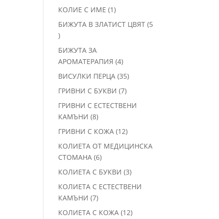
продукта
1
КОЛИЕ С ИМЕ
1
продукт
БИЖУТА В ЗЛАТИСТ ЦВЯТ
5
5
продукта
БИЖУТА ЗА
4
АРОМАТЕРАПИЯ
4
продукта
35
ВИСУЛКИ ПЕРЦА
35
продукта
7
ГРИВНИ С БУКВИ
7
продукта
ГРИВНИ С ЕСТЕСТВЕНИ
8
КАМЪНИ
8
продукта
12
ГРИВНИ С КОЖА
12
продукта
КОЛИЕТА ОТ МЕДИЦИНСКА
6
СТОМАНА
6
продукта
3
КОЛИЕТА С БУКВИ
3
продукта
КОЛИЕТА С ЕСТЕСТВЕНИ
7
КАМЪНИ
7
продукта
12
КОЛИЕТА С КОЖА
12