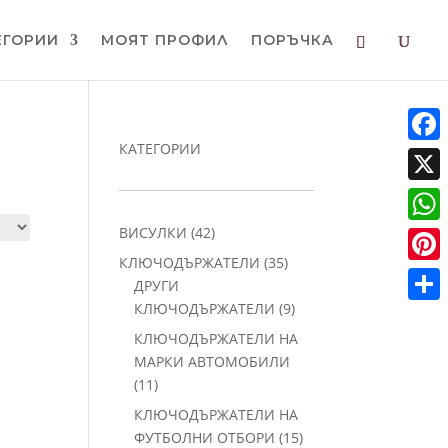
ЕГОРИИ
МОЯТ ПРОФИЛ
ПОРЪЧКА
КАТЕГОРИИ
Faceb
X
42
ВИСУЛКИ
42
What
продукта
35
КЛЮЧОДЪРЖАТЕЛИ
35
Pinter
продукта
ДРУГИ
9
КЛЮЧОДЪРЖАТЕЛИ
9
Share
продукта
КЛЮЧОДЪРЖАТЕЛИ НА
МАРКИ АВТОМОБИЛИ
11
11
продукта
КЛЮЧОДЪРЖАТЕЛИ НА
15
ФУТБОЛНИ ОТБОРИ
15