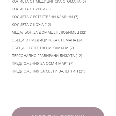
6
КОЛИЕТА ОТ МЕДИЦИНСКА СТОМАНА
6
продукта
3
КОЛИЕТА С БУКВИ
3
продукта
7
КОЛИЕТА С ЕСТЕСТВЕНИ КАМЪНИ
7
продукта
12
КОЛИЕТА С КОЖА
12
продукта
32
МЕДАЛЬОН ЗА ДОМАШЕН ЛЮБИМЕЦ
32
продукта
24
ОБЕЦИ ОТ МЕДИЦИНСКА СТОМАНА
24
продукта
7
ОБЕЦИ С ЕСТЕСТВЕНИ КАМЪНИ
7
продукта
12
ПЕРСОНАЛНО ГРАВИРАНИ БИЖУТА
12
продукта
7
ПРЕДЛОЖЕНИЯ ЗА ОСМИ МАРТ
7
продукта
21
ПРЕДЛОЖЕНИЯ ЗА СВЕТИ ВАЛЕНТИН
21
продукта