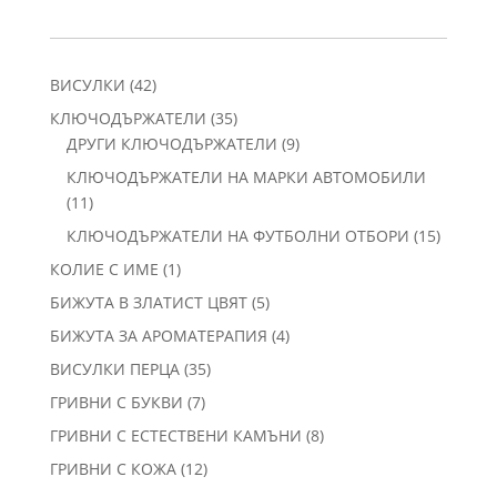
42
ВИСУЛКИ
42
продукта
35
КЛЮЧОДЪРЖАТЕЛИ
35
продукта
9
ДРУГИ КЛЮЧОДЪРЖАТЕЛИ
9
продукта
КЛЮЧОДЪРЖАТЕЛИ НА МАРКИ АВТОМОБИЛИ
11
11
продукта
15
КЛЮЧОДЪРЖАТЕЛИ НА ФУТБОЛНИ ОТБОРИ
15
продукт
1
КОЛИЕ С ИМЕ
1
продукт
5
БИЖУТА В ЗЛАТИСТ ЦВЯТ
5
продукта
4
БИЖУТА ЗА АРОМАТЕРАПИЯ
4
продукта
35
ВИСУЛКИ ПЕРЦА
35
продукта
7
ГРИВНИ С БУКВИ
7
продукта
8
ГРИВНИ С ЕСТЕСТВЕНИ КАМЪНИ
8
продукта
12
ГРИВНИ С КОЖА
12
продукта