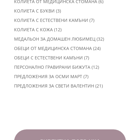
6
КОЛИЕТА ОТ МЕДИЦИНСКА СТОМАНА
6
продукта
3
КОЛИЕТА С БУКВИ
3
продукта
7
КОЛИЕТА С ЕСТЕСТВЕНИ КАМЪНИ
7
продукта
12
КОЛИЕТА С КОЖА
12
продукта
32
МЕДАЛЬОН ЗА ДОМАШЕН ЛЮБИМЕЦ
32
продукта
24
ОБЕЦИ ОТ МЕДИЦИНСКА СТОМАНА
24
продукта
7
ОБЕЦИ С ЕСТЕСТВЕНИ КАМЪНИ
7
продукта
12
ПЕРСОНАЛНО ГРАВИРАНИ БИЖУТА
12
продукта
7
ПРЕДЛОЖЕНИЯ ЗА ОСМИ МАРТ
7
продукта
21
ПРЕДЛОЖЕНИЯ ЗА СВЕТИ ВАЛЕНТИН
21
продукта