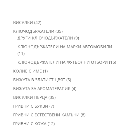
42
ВИСУЛКИ
42
продукта
35
КЛЮЧОДЪРЖАТЕЛИ
35
продукта
9
ДРУГИ КЛЮЧОДЪРЖАТЕЛИ
9
продукта
КЛЮЧОДЪРЖАТЕЛИ НА МАРКИ АВТОМОБИЛИ
11
11
продукта
15
КЛЮЧОДЪРЖАТЕЛИ НА ФУТБОЛНИ ОТБОРИ
15
продукт
1
КОЛИЕ С ИМЕ
1
продукт
5
БИЖУТА В ЗЛАТИСТ ЦВЯТ
5
продукта
4
БИЖУТА ЗА АРОМАТЕРАПИЯ
4
продукта
35
ВИСУЛКИ ПЕРЦА
35
продукта
7
ГРИВНИ С БУКВИ
7
продукта
8
ГРИВНИ С ЕСТЕСТВЕНИ КАМЪНИ
8
продукта
12
ГРИВНИ С КОЖА
12
продукта