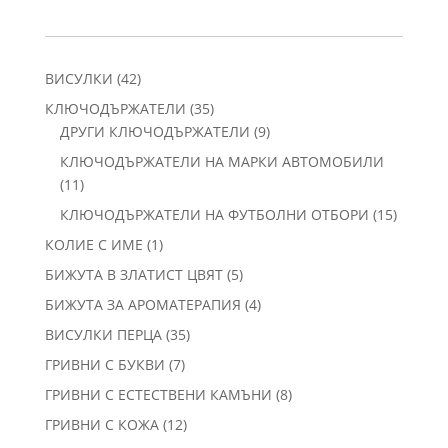
42
ВИСУЛКИ
42
продукта
35
КЛЮЧОДЪРЖАТЕЛИ
35
продукта
9
ДРУГИ КЛЮЧОДЪРЖАТЕЛИ
9
продукта
КЛЮЧОДЪРЖАТЕЛИ НА МАРКИ АВТОМОБИЛИ
11
11
продукта
15
КЛЮЧОДЪРЖАТЕЛИ НА ФУТБОЛНИ ОТБОРИ
15
продукт
1
КОЛИЕ С ИМЕ
1
продукт
5
БИЖУТА В ЗЛАТИСТ ЦВЯТ
5
продукта
4
БИЖУТА ЗА АРОМАТЕРАПИЯ
4
продукта
35
ВИСУЛКИ ПЕРЦА
35
продукта
7
ГРИВНИ С БУКВИ
7
продукта
8
ГРИВНИ С ЕСТЕСТВЕНИ КАМЪНИ
8
продукта
12
ГРИВНИ С КОЖА
12
продукта