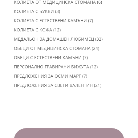
6
КОЛИЕТА ОТ МЕДИЦИНСКА СТОМАНА
6
продукта
3
КОЛИЕТА С БУКВИ
3
продукта
7
КОЛИЕТА С ЕСТЕСТВЕНИ КАМЪНИ
7
продукта
12
КОЛИЕТА С КОЖА
12
продукта
32
МЕДАЛЬОН ЗА ДОМАШЕН ЛЮБИМЕЦ
32
продукта
24
ОБЕЦИ ОТ МЕДИЦИНСКА СТОМАНА
24
продукта
7
ОБЕЦИ С ЕСТЕСТВЕНИ КАМЪНИ
7
продукта
12
ПЕРСОНАЛНО ГРАВИРАНИ БИЖУТА
12
продукта
7
ПРЕДЛОЖЕНИЯ ЗА ОСМИ МАРТ
7
продукта
21
ПРЕДЛОЖЕНИЯ ЗА СВЕТИ ВАЛЕНТИН
21
продукта